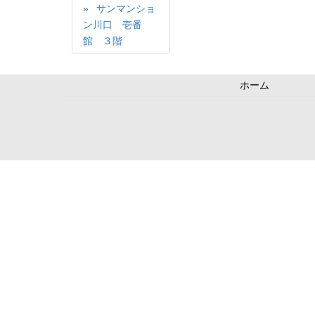
サンマンショ
ン川口 壱番
館 ３階
ホーム