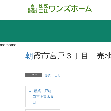
momomo
朝霞市宮戸３丁目 売
カテゴリー
売買
、
土地
新築一戸建
川口市上青木６
丁目