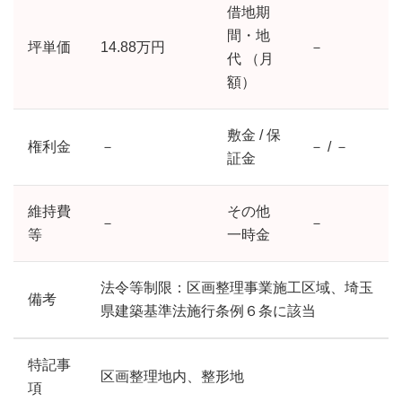
借地期
間・地
坪単価
14.88万円
－
代 （月
額）
敷金 / 保
権利金
－
－ / －
証金
維持費
その他
－
－
等
一時金
法令等制限：区画整理事業施工区域、埼玉
備考
県建築基準法施行条例６条に該当
特記事
区画整理地内、整形地
項