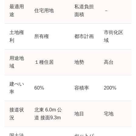
最適用
私道負担
住宅用地
－
途
面積
土地権
市街化区
所有権
都市計画
利
域
用途地
１種住居
地勢
高台
域
建ぺい
60%
容積率
200%
率
接道状
北東 6.0m 公
地目
宅地
況
道 接面9.3m
国土法
セットバ