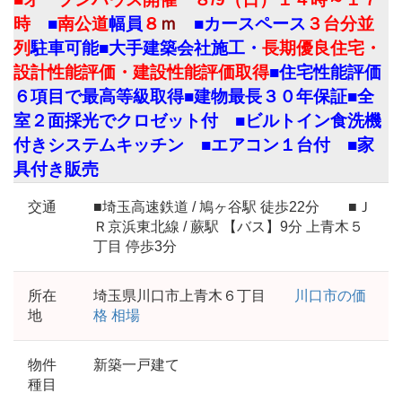
時
■
南公道
幅員
８
ｍ
■カースペース
３台分並
列
駐車可能■大手建築会社施工・
長期優良住宅・
設計性能評価・建設性能評価取得
■住宅性能評価
６項目で最高等級取得■建物最長３０年保証■全
室２面採光でクロゼット付 ■ビルトイン食洗機
付きシステムキッチン ■エアコン１台付 ■家
具付き販売
交通
■埼玉高速鉄道 / 鳩ヶ谷駅 徒歩22分 ■Ｊ
Ｒ京浜東北線 / 蕨駅 【バス】9分 上青木５
丁目 停歩3分
所在
埼玉県川口市上青木６丁目
川口市の価
地
格 相場
物件
新築一戸建て
種目