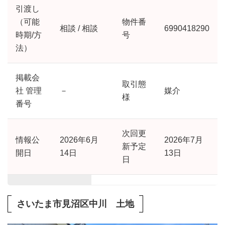
引渡し
（可能
物件番
相談 / 相談
6990418290
時期/方
号
法）
掲載会
取引態
社 管理
－
媒介
様
番号
次回更
情報公
2026年6月
2026年7月
新予定
開日
14日
13日
日
さいたま市見沼区中川 土地