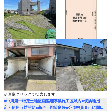
※画像クリックで拡大します。
■中川第一特定土地区画整理事業施工区域内■仮換地指
定・使用収益開始■高台・眺望良好■公道幅員６ｍに間口