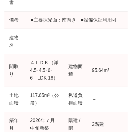
書
備考
■主要採光面：南向き ■設備保証利用可
建物
名
４ＬＤＫ（洋
間取
建物面
4.5･4.5･6･
95.64m²
り
積
6 LDK 18）
土地
117.65m²（公
私道負
－
面積
簿）
担面積
築年
2026年７月
階建 /
2階建
月
中旬
新築
階