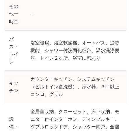
その
他一
－
時金
バ
浴室暖房、浴室乾燥機、オートバス、追焚
ス・
機能、シャワー付洗面化粧台、温水洗浄便
トイ
座、トイレ２ヶ所、浴室に窓あり
レ
カウンターキッチン、システムキッチン
キッ
（ビルトイン食洗機）、浄水器、３口以上
チン
コンロ、グリル
全居室収納、クローゼット、床下収納、モ
設
ニター付インターホン、ディンプルキー、
備・
ダブルロックドア、シャッター雨戸、全居