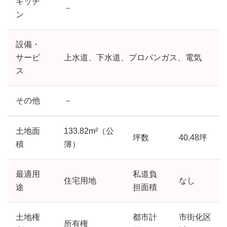
キッチ
－
ン
設備・
サービ
上水道、下水道、プロパンガス、電気
ス
その他
－
土地面
133.82m²（公
坪数
40.48坪
積
簿）
最適用
私道負
住宅用地
なし
途
担面積
土地権
都市計
市街化区
所有権