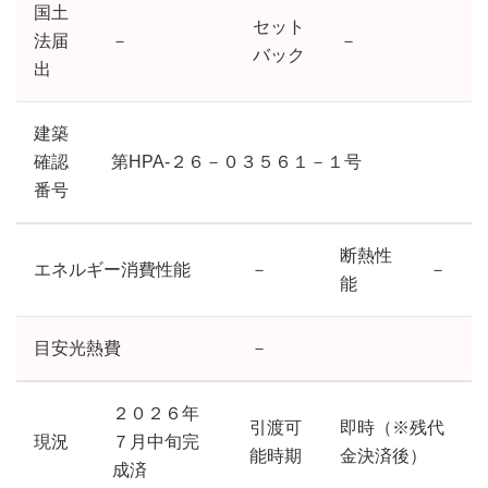
国土
セット
法届
－
－
バック
出
建築
確認
第HPA-２６－０３５６１－１号
番号
断熱性
エネルギー消費性能
－
－
能
目安光熱費
－
２０２６年
引渡可
即時（※残代
現況
７月中旬完
能時期
金決済後）
成済