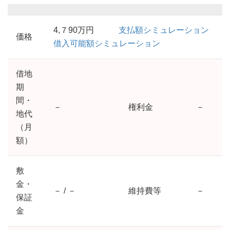
4,７90万円
支払額シミュレーション
価格
借入可能額シミュレーション
借地
期
間・
－
権利金
－
地代
（月
額）
敷
金・
－ / －
維持費等
－
保証
金