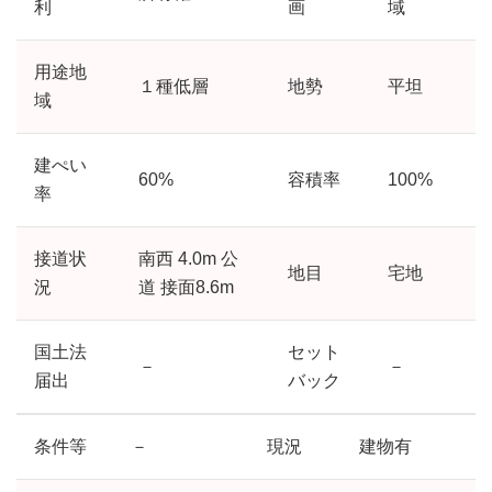
利
画
域
用途地
１種低層
地勢
平坦
域
建ぺい
60%
容積率
100%
率
接道状
南西 4.0m 公
地目
宅地
況
道 接面8.6m
国土法
セット
－
－
届出
バック
条件等
－
現況
建物有