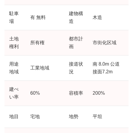
駐車
建物構
有 無料
木造
場
造
土地
都市計
所有権
市街化区域
権利
画
用途
接道状
南 8.0m 公道
工業地域
地域
況
接面7.2m
建ぺ
60%
容積率
200%
い率
地目
宅地
地勢
平坦