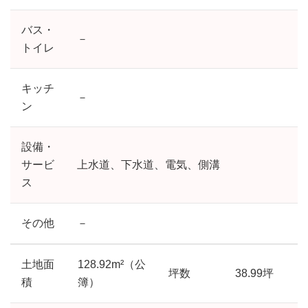
バス・
－
トイレ
キッチ
－
ン
設備・
サービ
上水道、下水道、電気、側溝
ス
その他
－
土地面
128.92m²（公
坪数
38.99坪
積
簿）