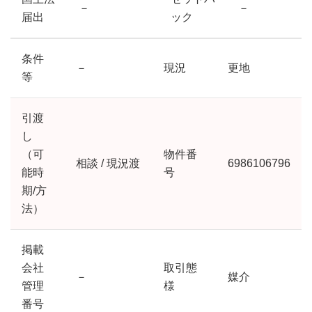
－
－
届出
ック
条件
－
現況
更地
等
引渡
し
（可
物件番
相談 / 現況渡
6986106796
能時
号
期/方
法）
掲載
会社
取引態
－
媒介
管理
様
番号