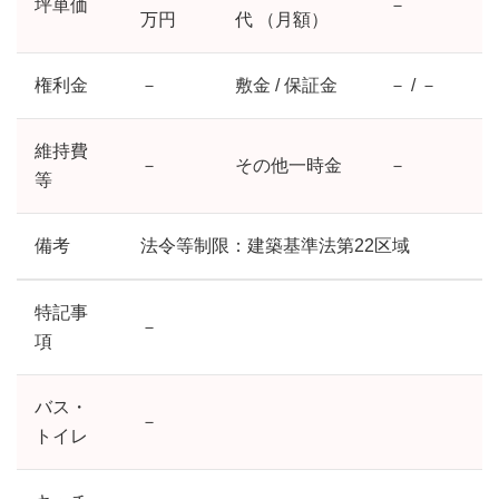
坪単価
－
万円
代 （月額）
権利金
－
敷金 / 保証金
－ / －
維持費
－
その他一時金
－
等
備考
法令等制限：建築基準法第22区域
特記事
－
項
バス・
－
トイレ