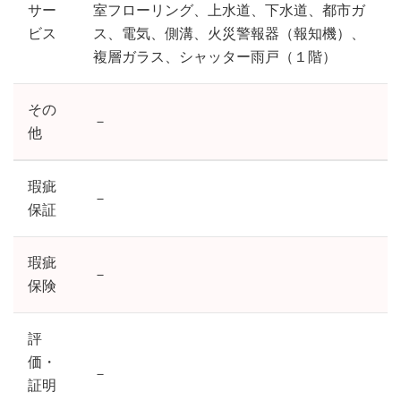
サー
室フローリング、上水道、下水道、都市ガ
ビス
ス、電気、側溝、火災警報器（報知機）、
複層ガラス、シャッター雨戸（１階）
その
－
他
瑕疵
－
保証
瑕疵
－
保険
評
価・
－
証明