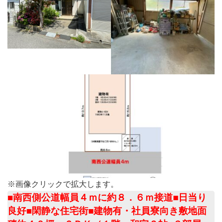
※画像クリックで拡大します。
■南西側公道幅員４ｍに約８．６ｍ接道■日当り
良好■閑静な住宅街■建物有・社員寮向き敷地面