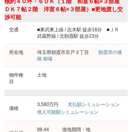
積約４０坪・６ＤＫ（１階 和室６帖×３部屋
ＤＫ７帖２階 洋室６帖×３部屋）■更地渡し交
渉可能
交通
■東武東上線 / 志木駅 徒歩16分 ■ＪＲ
武蔵野線 / 北朝霞駅 徒歩23分
所在地
埼玉県朝霞市宮戸３丁目
朝霞市の価
格 相場
物件種
土地
目
3,580万円
支払額シミュレーション
価格
借入可能額シミュレーション
88.44
借地期間・地